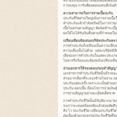
ที่จ่ายจะเน้นเงินมาลงทุนเพิ่มผลตอบ
การลงทุน การันตีผลตอบแทนที่เน้นด
ความสามารถในการจ่ายเบี้ยปะกัน
ประกันชีวิตส่วนใหญ่เน้นการจ่ายเบ
ทำประกันแล้วกำลังทรัพย์ในการจ่ายเ
เบี้ยไม่ครบตามสัญญา ผิดนัดชำระเบี้
ผลให้ไม่ได้รับเงินคืนตามที่กำหนดใน
เปรียบเทียบข้อเสนอบริษัทประกันหลาย
การทำประกันก็เหมือนเป็นความเสี่ยงอย
ความเสี่ยงนั้นไปด้วย แต่ละบริษัทม
เสียของการทำประกันในแต่ละประเภทด้วย
ไม่ควรรีบร้อนและต้องหมั่นเปรียบเทียบ
อ่านเอกสารให้รอบคอบก่อนทำสัญญ
เอกสารการทำประกันชีวิตนั้นมีรายล
ส่วนมากเลือกที่จะมองข้ามไม่อ่าน 
ประกันแต่ละครั้ง เพราะจะเป็นตัวบอก
ประกัน ดอกเบี้ย เงื่อนไขการจ่ายเงิน
การอ่านสัญญาอย่างละเอียดเด็ดขาด
การทำประกันชีวิตนั้นมีข้อดีมากมา
จนกว่าจะหมดข้อสงสัยแล้วค่อยตัดสิ
คิง ไว ประกันชีวิต เปลี่ยนประกันชี
ต่อเนื่องด้วยกรมธรรม์ประกันชีวิตที่