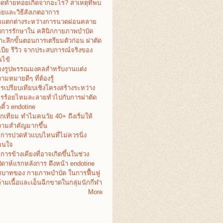
ดท้ายทอยเกิดจากอะไร? สาเหตุที่พบ
อยและวิธีสังเกตอาการ
อแตกต่างระหว่างการนวดผ่อนคลาย
บการรักษาใน คลินิกกายภาพบำบัด
าะลึกขั้นตอนการเตรียมตัวก่อน ผ่าตัด
เบีย รีวิว จากประสบการณ์จริงของ
ไข้
งรูปพรรณมงคลสำหรับงานแต่ง
ามหมายดีๆ ที่ต้องรู้
รเปรียบเทียบเชิงโครงสร้างระหว่าง
รร้อยไหมละลายทั่วไปกับการผ่าตัด
คิ้ว endotine
กเทียม ทำไมคนวัย 40+ ถึงเริ่มให้
ามสำคัญมากขึ้น
การปวดหัวแบบไหนที่ไม่ควรนิ่ง
อนใจ
การข้างเคียงที่อาจเกิดขึ้นในช่วง
ปดาห์แรกหลังการ ดึงหน้า endotine
บาทของ กายภาพบำบัด ในการฟื้นฟู
้ามเนื้อและเอ็นฉีกขาดในกลุ่มนักกีฬา
More