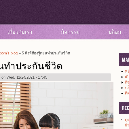
เกี่ยวกับเรา
กิจกรรม
บล็อก
om's blog
» 5 สิ่งที่ต้องรู้ก่อนทำประกันชีวิต
Ma
ก่อนทำประกันชีวิต
หน
เก
m
on Wed, 11/24/2021 - 17:45
กิ
บล
ติ
Re
ดู
ย้