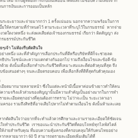
แทน เหมาะกับผู้ที่ต้องการเก็บเงินเพื่ออนาคตและไม่ชอบความเสี่ยงจาก
้านการเงินและการออมเป็นหลัก
ี้ยในระยะยาวและจ่ายมากกว่า 1 ครั้งแน่นอน นอกจากความพร้อมในการ
บี้ยให้ครบตามที่กำหนดไว้ ตามระยะเวลาที่ระบุไว้ในกรมธรรม์ หากจ่าย
ยงวดใดงวดหนึ่ง จะส่งผลเสียต่อเจ้าของกรมธรรม์ เรียกว่า ผิดสัญญา ส่ง
กรมธรรม์ประกันชีวิต
ๆเจ้า ไม่ต้องรีบตัดสินใจ
่างหนึ่ง และที่สำคัญการเลือกประกันที่ดีหรือบริษัทที่ดีก็จะช่วยลด
ีสิทธิประโยชน์และความแตกต่างกันออกไป รวมถึงเงื่อนไขและข้อดี-ข้อ
 ดังนั้นเพื่อเลือกทำประกันชีวิตที่เหมาะสมและดีต่อตัวคุณที่สุด จึง
ข้อเสนอต่างๆ จนละเอียดรอบคอบ เพื่อเลือกสิ่งที่ดีที่สุดกับตัวคุณเอง
า
ะเอียดมากมายหลายหน้า ซึ่งในแต่ละหน้ามีเนื้อหาค่อนข้างยาวทำให้คน
แต่ความจริงแล้วส่วนของสัญญานั้นมีความสำคัญเป็นอย่างมากในการทำ
รายละเอียดทุกอย่างที่คุณต้องการทราบ ไม่ว่าจะเป็น ระยะเวลาเอา
คุ้มครอง รวมถึงสิทธิที่อาจเสียไปหากไม่ทำตามเงื่อนไข ดังนั้นห้ามละเลย
ยหากตัดสินใจว่าอยากที่จะทำแล้วควรศึกษาและถามรายละเอียดให้ชัดเจน
นใจทำประกันชีวิต เราขอแนะนำประกันชีวิตที่ตอบโจทย์ทุกไลฟ์สไตล์
วิตให้ง่ายสำหรับคุณ ที่มอบความคุ้มครองที่ครอบคลุมให้กับคนไทยอย่าง
หลากหลายมากว่า 60 ปี สามารถดูรายละเอียดเพิ่มเติมได้ที่