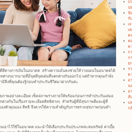
ปว
บ่
ข้
กั
เจ
เล
คน
ทอ
คว
กา
กา
ยก
รา
ือกที่ดีทางการเงินในอนาคต สร้างความมั่นคงช่วยให้วางแผนในอนาคตได้
คว
ิษัทต่างๆมากมายที่มีจุดดีจุดเด่นที่แตกต่างกันออกไป แต่ถ้าหากคุณกำลัง
อา
ามีสิ่งที่คุณต้องรู้ก่อนทำประกันชีวิตมาฝากกันค่ะ
น
อา
สุขภาพอย่างละเอียด เช็คสภาพร่างกายให้พร้อมก่อนการทำประกันเสมอ
สั
กันในเรื่องรายละเอียดสิทธิต่างๆ สำหรับผู้ที่มีสุขภาพดีและผู้ที่
บท
ธิของตัวคุณเอง สิทธิ จึงควรให้ความสำคัญกับการตรวจสุขภาพก่อนทำ
กล
เงินเอาไว้ใช้ในอนาคต แนะนำให้เลือกประกันประเภทสะสมทรัพย์ ค่าเบี้ย