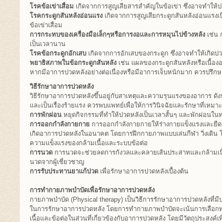
โรคข้อเข่าเสื่อม
เกิดจากการสูญเสียสารสำคัญในข้อเข่า ซึ่งอาจทำให้ปว
โรคกระดูกสันหลังอ่อนแรง
เกิดจากการสูญเสียกระดูกสันหลังอ่อนแรงเ
ข้อเข่าเสื่อม
การกระทบของเครื่องมือเล็กๆหรือการงอและการหมุนไปข้างหลัง
เช่น 
เป็นเวลานาน
โรคข้อกระดูกอักเสบ
เกิดจากการอักเสบของกระดูก ซึ่งอาจทำให้เกิดปว
พยาธิสภาพในข้อกระดูกสันหลัง
เช่น แผลของกระดูกสันหลังหรือเนื้อง
หากมีอาการปวดหลังอย่างต่อเนื่องหรือมีอาการเจ็บหนักมาก ควรปรึกษ
วิธีรักษาอาการปวดหลัง
วิธีรักษาอาการปวดหลังขึ้นอยู่กับสาเหตุและความรุนแรงของอาการ ดัง
และเป็นเรื่องร้ายแรง ควรพบแพทย์เพื่อให้การวินิจฉัยและรักษาที่เหมาะส
การพักผ่อน
หยุดกิจกรรมที่ทำให้ปวดหลังเป็นเวลาสั้นๆ และพักผ่อนในท
การออกกำลังกายกาย
การออกกำลังกายกายให้ร่างกายแข็งแรงและยืดเ
เกิดอาการปวดหลังในอนาคต โดยการฝึกกายภาพแบบเล่นกีฬา วิ่งเดิน โ
ความแข็งแรงของกล้ามเนื้อและระบบข้อต่อ
การนวด
การนวดจะช่วยลดการกังวลและคลายเส้นประสาทและกล้ามเนื้
นวดจากผู้เชี่ยวชาญ
การรับประทานยาแก้ปวด
เพื่อรักษาอาการปวดหลังเบื้องต้น
การทำกายภาพบำบัดเพื่อรักษาอาการปวดหลัง
กายภาพบำบัด (Physical therapy) เป็นวิธีการรักษาอาการปวดหลังที่
ในการรักษาอาการปวดหลัง โดยการทำกายภาพบำบัดจะเน้นการเลือก
เนื้อและข้อต่อในส่วนที่เกี่ยวข้องกับอาการปวดหลัง โดยมีวัตถุประสงค์เ