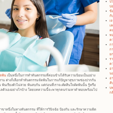
ปว
บ่
ข้
กั
เจ
เล
คน
ทอ
คว
กา
กา
ยก
รา
คว
อา
น
ัดฟัน
เป็นหนึ่งในการทำทันตกรรมที่ค่อนข้างได้รับความนิยมเป็นอย่าง
อา
ันทำงาน ต่างก็เลือกทำทันตกรรมจัดฟันในการแก้ปัญหาสุขภาพช่องปากกัน
สั
ัน ฟันเรียงตัวไม่สวย ฟันสบกัน แต่ก่อนที่เราจะตัดสินใจดัดฟันนั้น รู้หรือ
บท
ิธีดูแลตัวเองอย่างไรบ้าง โดยบทความนี้จะพาทุกคนร่วมหาคำตอบพร้อมไป
กล
สาขาหนึ่งในทางทันตกรรม ที่ให้การวินิจฉัย ป้องกัน และรักษาความผิด