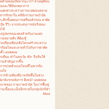
ดท้ายทอยเกิดจากอะไร? สาเหตุที่พบ
อยและวิธีสังเกตอาการ
อแตกต่างระหว่างการนวดผ่อนคลาย
บการรักษาใน คลินิกกายภาพบำบัด
าะลึกขั้นตอนการเตรียมตัวก่อน ผ่าตัด
เบีย รีวิว จากประสบการณ์จริงของ
ไข้
งรูปพรรณมงคลสำหรับงานแต่ง
ามหมายดีๆ ที่ต้องรู้
รเปรียบเทียบเชิงโครงสร้างระหว่าง
รร้อยไหมละลายทั่วไปกับการผ่าตัด
คิ้ว endotine
กเทียม ทำไมคนวัย 40+ ถึงเริ่มให้
ามสำคัญมากขึ้น
การปวดหัวแบบไหนที่ไม่ควรนิ่ง
อนใจ
การข้างเคียงที่อาจเกิดขึ้นในช่วง
ปดาห์แรกหลังการ ดึงหน้า endotine
บาทของ กายภาพบำบัด ในการฟื้นฟู
้ามเนื้อและเอ็นฉีกขาดในกลุ่มนักกีฬา
More