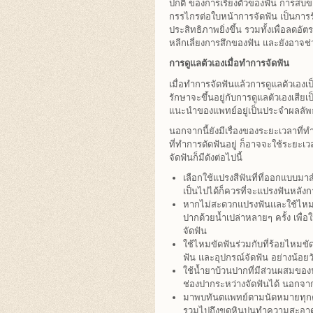
ปกติ ของการเรียงตัวของฟัน การสบ
กรรไกรต่อใบหน้าการจัดฟัน เป็นการรัก
ประสิทธิภาพยิ่งขึ้น รวมทั้งเพื่อลดอั
หลีกเลี่ยงการสึกของฟัน และยังอาจช่
การดูแลตัวเองเมื่อทำการจัดฟัน
เมื่อทำการจัดฟันแล้วการดูแลตัวเองเ
รักษาจะขึ้นอยู่กับการดูแลตัวเองเสี
แนะนำของแพทย์อยู่เป็นประจำผลลัพธ์
นอกจากนี้ยังมีเรื่องของระยะเวลาที่
ที่ทำการดัดฟันอยู่ ก็อาจจะใช้ระยะเ
จัดฟันก็มีดังต่อไปนี้
เลือกใช้แปรงสีฟันที่ที่ออกแบบมา
เป็นไปได้ก็ควรที่จะแปรงฟันหลัง
หากไม่สะดวกแปรงฟันและใช้ไหมข
ปากด้วยน้ำเปล่าหลายๆ ครั้ง เพื่อ
จัดฟัน
ใช้ไหมขัดฟันร่วมกับที่ร้อยไหมข
ฟัน และอุปกรณ์จัดฟัน อย่างน้อยว
ใช้น้ำยาบ้วนปากที่มีส่วนผสมของ
ช่องปากระหว่างจัดฟันได้ นอกจากน
มาพบทันตแพทย์ตามนัดหมายทุกครั
รวมไปถึงขูดหินปูนทำความสะอา