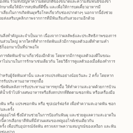
ของฟัน รวมทั้งปัญหาความผิดปกติของขนาดและความสัมพันธ์ของขา
ษาเพื่อให้มีการสบฟันที่ดีขึ้น และเพื่อให้การบดเคี้ยวอาหารมี
ตราเสี่ยงในการเกิดฟันผุหรือโรคเกี่ยวกับช่องปากต่างๆ นอกจากนี้ยังช่วย
วยส่งเสริมบุคลิกภาพจากการที่มีฟันเรียงกันสวยงามอีกด้วย
ป็นสิ่งท่ำคัญและจำเป็นมาก เนื่องจากว่าผลลัพธ์และประสิทธิภาพของการ
ยเป็นส่วนใหญ่ หากใครที่ทำการจัดฟันแล้วมีการดูแลตัวเองดีทำตามคำ
ก็ออกมาเป็นที่น่าพอใจ
ทำการดัดฟันเข้ามาเกี่ยวข้องอีกด้วย โดยหากมีการดูแลตัวเองดีในขณะ
วลาไม่นานในการรักษาเช่นเดียวกัน โดยวิธีการดูแลตัวเองเมื่อต้องทำการ
สำหรับผู้จัดฟันเท่านั้น และควรแปรงฟันอย่างน้อยวันละ 2 ครั้ง โดยหาก
การรับประทานอาหารทุกมื้อ
ัดฟันหลังการรับประทานอาหารทุกมื้อ ให้ทำความสะอาดด้วยการบ้วน
ให้น้ำเข้าไปล้างเศษอาหารหรือสิ่งสกปรกที่ติดตามซอกฟัน หรือเครื่องมือ
ัดฟัน หรือ แปรงซอกฟัน หรือ ซุปเปอร์ฟอร์ส เพื่อทำความสะอาดฟัน ซอก
ันละครั้ง
ฟลูออไรด์ ซึ่งมีส่วนช่วยในการป้องกันฟันผุ และช่วยดูแลความสะอาดใน
ี้ควรเลือกยาสีฟันที่มีส่วนผสมของฟลูออไรด์เช่นเดียวกัน
้ง เพื่อปรับอุปกรณ์จัดฟัน ตรวจสภาพความสมบูรณ์ของเหงือก และฟัน
ดช่องปาก