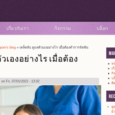
เกี่ยวกับเรา
กิจกรรม
บล็อก
om's blog
» เคล็ดลับ ดูแลตัวเองอย่างไร เมื่อต้องทำการจัดฟัน
Ma
ัวเองอย่างไร เมื่อต้อง
หน
เก
กิ
บล
m
on Fri, 07/01/2022 - 13:02
ติ
Re
ดู
ย้