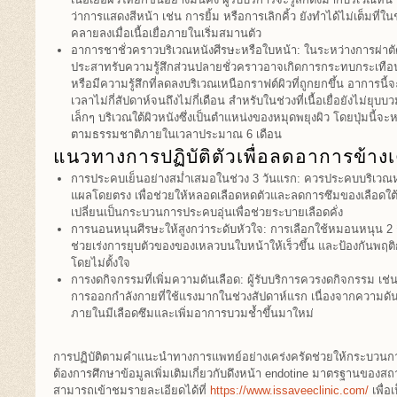
ว่าการแสดงสีหน้า เช่น การยิ้ม หรือการเลิกคิ้ว ยังทำได้ไม่เต็มที่ใ
คลายลงเมื่อเนื้อเยื่อภายในเริ่มสมานตัว
อาการชาชั่วคราวบริเวณหนังศีรษะหรือใบหน้า: ในระหว่างการผ่าตัดส่อ
ประสาทรับความรู้สึกส่วนปลายชั่วคราวอาจเกิดการกระทบกระเทือนหรื
หรือมีความรู้สึกที่ลดลงบริเวณเหนือกราฟต์ผิวที่ถูกยกขึ้น อาการนี
เวลาไม่กี่สัปดาห์จนถึงไม่กี่เดือน สำหรับในช่วงที่เนื้อเยื่อยังไม่ยุบ
เล็กๆ บริเวณใต้ผิวหนังซึ่งเป็นตำแหน่งของหมุดพยุงผิว โดยปุ่มนี้จะห
ตามธรรมชาติภายในเวลาประมาณ 6 เดือน
แนวทางการปฏิบัติตัวเพื่อลดอาการข้างเคี
การประคบเย็นอย่างสม่ำเสมอในช่วง 3 วันแรก: ควรประคบบริเวณ
แผลโดยตรง เพื่อช่วยให้หลอดเลือดหดตัวและลดการซึมของเลือดใต้ผ
เปลี่ยนเป็นกระบวนการประคบอุ่นเพื่อช่วยระบายเลือดคั่ง
การนอนหนุนศีรษะให้สูงกว่าระดับหัวใจ: การเลือกใช้หมอนหนุน 2 ถึ
ช่วยเร่งการยุบตัวของของเหลวบนใบหน้าให้เร็วขึ้น และป้องกันพฤ
โดยไม่ตั้งใจ
การงดกิจกรรมที่เพิ่มความดันเลือด: ผู้รับบริการควรงดกิจกรรม เช
การออกกำลังกายที่ใช้แรงมากในช่วงสัปดาห์แรก เนื่องจากความดัน
ภายในมีเลือดซึมและเพิ่มอาการบวมช้ำขึ้นมาใหม่
การปฏิบัติตามคำแนะนำทางการแพทย์อย่างเคร่งครัดช่วยให้กระบวนการฟื้
ต้องการศึกษาข้อมูลเพิ่มเติมเกี่ยวกับดึงหน้า endotine มาตรฐานของส
สามารถเข้าชมรายละเอียดได้ที่
https://www.issaveeclinic.com/
เพื่อ