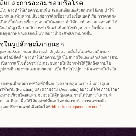
ามัยและการสะสมของเชื้อโรค
ินไป อาจทำให้เกิดความอับชื้น สะสมเหงื่อและสิ่งสกปรกได้ง่าย ทำให้
ยากและเพิ่มความเสี่ยงต่อการติดเชื้อราหรือเชื้อแบคทีเรีย การตกแต่ง
บเนียนขึ้นจึงช่วยเรื่องสุขอนามัยโดยตรง ทำให้การทำความสะอาดทำได้
นัยสำคัญ เมื่อรวมกับการทำ รีแพร์ เพื่อแก้ไขปัญหาภายในที่มีความ
รดูแลสุขภาพช่องคลอดเป็นไปอย่างมีประสิทธิภาพมากขึ้น
ใจในรูปลักษณ์ภายนอก
จุดซ่อนเร้นภายนอกมีความสำคัญต่อความมั่นใจไม่แพ้ส่วนอื่นของ
น หรือมีสีคล้ำ อาจทำให้เกิดความรู้สึกไม่สบายใจและหลีกเลี่ยงการสวม
 เป็นการแก้ไขทั้งความไม่กระชับภายในที่อาจทำให้รู้สึกถึงความไม่
ูปทรงที่สวยงามและสมมาตรมากขึ้น ซึ่งนำไปสู่การเพิ่มความมั่นใจใน
รลงทุนเพื่อคุณภาพชีวิตที่ดีขึ้นอย่างครอบคลุม เพราะเป็นการดูแล
ารทำงาน (Function) และความงาม (Aesthetic) อย่างแท้จริง การปรึกษา
่งทางนรีเวชโดยเฉพาะจะช่วยให้ผู้หญิงแต่ละรายได้รับการวิเคราะห์
ะสมที่สุด เพื่อให้ได้ผลลัพธ์ที่ตอบโจทย์ความต้องการเฉพาะตัว
ดและปรึกษาแพทย์เพิ่มเติมได้ที่
https://genitiquecenter.com/