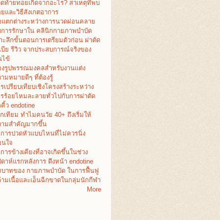
ดท้ายทอยเกิดจากอะไร? สาเหตุที่พบ
อยและวิธีสังเกตอาการ
อแตกต่างระหว่างการนวดผ่อนคลาย
บการรักษาใน คลินิกกายภาพบำบัด
าะลึกขั้นตอนการเตรียมตัวก่อน ผ่าตัด
เบีย รีวิว จากประสบการณ์จริงของ
ไข้
งรูปพรรณมงคลสำหรับงานแต่ง
ามหมายดีๆ ที่ต้องรู้
รเปรียบเทียบเชิงโครงสร้างระหว่าง
รร้อยไหมละลายทั่วไปกับการผ่าตัด
คิ้ว endotine
กเทียม ทำไมคนวัย 40+ ถึงเริ่มให้
ามสำคัญมากขึ้น
การปวดหัวแบบไหนที่ไม่ควรนิ่ง
อนใจ
การข้างเคียงที่อาจเกิดขึ้นในช่วง
ปดาห์แรกหลังการ ดึงหน้า endotine
บาทของ กายภาพบำบัด ในการฟื้นฟู
้ามเนื้อและเอ็นฉีกขาดในกลุ่มนักกีฬา
More