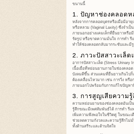
ขนานนี้
1. ปัญหาช่องคลอดหล
หลังจากการคลอดบุตรหรือเมื่อมีอายุเ
หรือหลวม (Vaginal Laxity) ซึ่งจำเ
ภายนอกอย่างแคมเล็กที่ยื่นยาวหรือมีข
รัดรูป หรือขาดความมั่นใจ การทำ ร
ทำให้ช่องคลอดกลับมากระชับและมีร
2. ภาวะปัสสาวะเล็
อาการปัสสาวะเล็ด (Stress Urinary I
เนื้อเยื่อที่หย่อนยานภายในช่องคลอด
บังลมดีขึ้น ส่วนแคมที่ยื่นยาวเกินไ
ต้องเคลื่อนไหวมาก เช่น การวิ่ง หรื
ภายนอกไปพร้อมกับการแก้ไขปัญหาป
3. การสูญเสียความร
ความหย่อนยานของช่องคลอดอันเป็
รู้สึกขณะมีเพศสัมพันธ์ได้ การทำ รีแพ
เพิ่มความพึงพอใจในชีวิตคู่ ในขณะเ
ช่วยลดความกังวลและความรู้สึกไม่มั่
ทั้งด้านสรีระและด้านจิตใจ