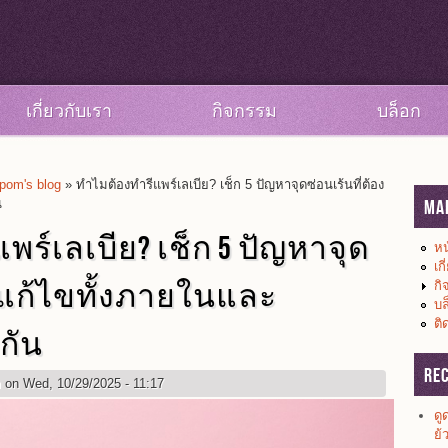
เกี่ยวกับเรา
กิจกรรม
บล็อก
om's blog
» ทำไมต้องทำรีแพร์เลเบีย? เช็ก 5 ปัญหาจุดซ่อนเร้นที่ต้อง
น
Ma
พร์เลเบีย? เช็ก 5 ปัญหาจุด
หน
เก
องแก้ไขทั้งภายในและ
กิ
บล
ติ
กัน
Re
m
on Wed, 10/29/2025 - 11:17
ดู
ย้