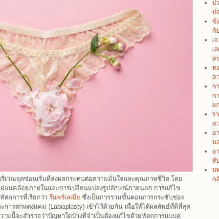
ปว
บ่
ข้
กั
เจ
เล
คน
ทอ
คว
กา
กา
ยก
รา
คว
อา
น
อา
สั
บท
เวณจุดซ่อนเร้นที่ส่งผลกระทบต่อความมั่นใจและคุณภาพชีวิต โดย
กล
ามหย่อนคล้อยภายในและการเปลี่ยนแปลงรูปลักษณ์ภายนอก การแก้ไข
หัตถการที่เรียกว่า
รีแพร์เลเบีย
ซึ่งเป็นการรวมขั้นตอนการกระชับช่อง
ารตกแต่งแคม (Labiaplasty) เข้าไว้ด้วยกัน เพื่อให้ได้ผลลัพธ์ที่ดีที่สุด
มนี้จะสำรวจว่าปัญหาใดบ้างที่จำเป็นต้องแก้ไขด้วยหัตถการแบบคู่