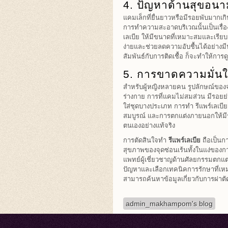
4. ปัญหาด้านสุขอน
แคมเล็กที่ยื่นยาวหรือมีรอยพับมากเก
การทำความสะอาดบริเวณนั้นเป็นเรื่อง
เลเบีย ให้มีขนาดที่เหมาะสมและเรีย
ง่ายและช่วยลดความอับชื้นได้อย่างมี
สัมพันธ์กับการติดเชื้อ ก็จะทำให้กา
5. การขาดความมั่น
สำหรับผู้หญิงหลายคน รูปลักษณ์ของ
ร่างกาย การที่แคมไม่สมส่วน มีรอยย่
ใส่ชุดบางประเภท การทำ รีแพร์เลเบีย
สมบูรณ์ และการตกแต่งภายนอกให้มีร
ตนเองอย่างแท้จริง
การตัดสินใจทำ
รีแพร์เลเบีย
ถือเป็นกา
สุขภาพของจุดซ่อนเร้นทั้งในแง่ของก
แพทย์ผู้เชี่ยวชาญด้านศัลยกรรมตกแต
ปัญหาและเลือกเทคนิคการรักษาที่เหมา
สามารถค้นหาข้อมูลเกี่ยวกับการผ่าตั
admin_makhampom's blog