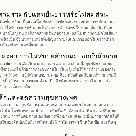
วมร่วมกับแคมยื่นยาวหรือไม่สมส่วน
พิ่มขึ้น กล้ามเนื้อและเนื้อเยื่อภายในช่องคลอดอาจเกิดการหย่อนยาน
ป็นต้องได้รับการกระชับภายในด้วยการทำ รีแพร์ ในขณะเดียวกัน ปัญหา
นาดใหญ่เกินไป ก็อาจส่งผลให้เกิดการเสียดสี ไม่สบายตัวเมื่อใส่เสื้อผ้า
ีแพร์เลเบีย จึงเป็นการแก้ไขทั้งปัญหาภายในและภายนอกในคราวเดียว
ูปลักษณ์ภายนอกที่สมส่วน
ดและอาการไม่สบายตัวขณะออกกำลังกาย
ncontinence) มักเกิดจากความอ่อนแอของกล้ามเนื้ออุ้งเชิงกรานและ
 ซึ่งต้องแก้ไขด้วยการกระชับภายใน (รีแพร์) เพื่อให้การทำงานของกระ
ปก็อาจสร้างความรู้สึกไม่สบาย ระคายเคือง หรือเสียดสีขณะทำกิจกรรมที่
อการปั่นจักรยาน การตกแต่ง เลเบีย จึงช่วยบรรเทาอาการไม่สบายตัว
ัสสาวะเล็ดภายใน
ู้สึกและลดความสุขทางเพศ
นผลมาจากอายุหรือการคลอดบุตรสามารถลดแรงเสียดทานและความ
ร์ ช่วยให้ช่องคลอดกลับมากระชับขึ้น ซึ่งมีส่วนช่วยเพิ่มความรู้สึกและ
ดียวกัน การที่แคมภายนอกมีขนาดที่เหมาะสมและไม่ยื่นยาวมากเกินไปก็
นใจของผู้หญิงเมื่อมีเพศสัมพันธ์ได้ ทำให้การทำ
รีแพร์เลเบีย
ช่วยฟื้นฟู