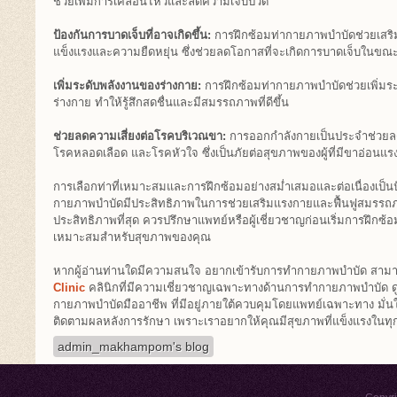
ช่วยเพิ่มการเคลื่อนไหวและลดความเจ็บปวด
ป้องกันการบาดเจ็บที่อาจเกิดขึ้น:
การฝึกซ้อมท่ากายภาพบำบัดช่วยเสริม
แข็งแรงและความยืดหยุ่น ซึ่งช่วยลดโอกาสที่จะเกิดการบาดเจ็บในขณะ
เพิ่มระดับพลังงานของร่างกาย:
การฝึกซ้อมท่ากายภาพบำบัดช่วยเพิ่ม
ร่างกาย ทำให้รู้สึกสดชื่นและมีสมรรถภาพที่ดีขึ้น
ช่วยลดความเสี่ยงต่อโรคบริเวณขา:
การออกกำลังกายเป็นประจำช่วยลด
โรคหลอดเลือด และโรคหัวใจ ซึ่งเป็นภัยต่อสุขภาพของผู้ที่มีขาอ่อนแรงอ
การเลือกท่าที่เหมาะสมและการฝึกซ้อมอย่างสม่ำเสมอและต่อเนื่องเป็นป
กายภาพบำบัดมีประสิทธิภาพในการช่วยเสริมแรงกายและฟื้นฟูสมรรถ
ประสิทธิภาพที่สุด ควรปรึกษาแพทย์หรือผู้เชี่ยวชาญก่อนเริ่มการฝึกซ้อ
เหมาะสมสำหรับสุขภาพของคุณ
หากผู้อ่านท่านใดมีความสนใจ อยากเข้ารับการทำกายภาพบำบัด สามาร
Clinic
คลินิกที่มีความเชี่ยวชาญเฉพาะทางด้านการทำกายภาพบำบัด ดู
กายภาพบำบัดมืออาชีพ ที่มีอยู่ภายใต้ควบคุมโดยแพทย์เฉพาะทาง มั่น
ติดตามผลหลังการรักษา เพราะเราอยากให้คุณมีสุขภาพที่แข็งแรงในทุก
admin_makhampom's blog